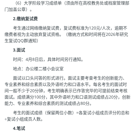
（6）大学阶段学习成绩单（须由所在高校教务处或档案管理部
门加盖公章）。
2.
缴纳复试费
考生通过网络缴纳复试费，复试费标准为120元/人次，逾期不
缴费者视为主动放弃复试资格。（缴纳方式和时间将在2026年研究
生复试QQ群通知）
3.
面试
时间：4月8日后，具体时间另行通知。
地点：办公楼二楼小会议室
面试以口头问答的形式进行。面试主要考查考生的创新能力、
专业素养和综合素质以及外语听力和口语水平。每名考生的面试时
间一般不少于20分钟，考生明确表示已作答完毕的可提前结束考核
面试。成绩满分100分，其中外语听力和口语测试成绩占20分，创新
能力、专业素养和综合素质的测试成绩占80分。
考生的面试成绩（保留两位小数）=各复试小组成员评分的总和
÷复试小组成员人数。
4.
笔试